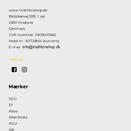
www.triathlonshop.dk
Bibliotekvej 53B, 1. sal
2650 Hvidovre
Denmark
CVR-nummer
:
DK36413662
Mobil nr.
:
60721854 (kun sms)
E-mail
:
Sitemap
Mærker
32Gi
3T
Abus
AfterShokz
AGU
Alé