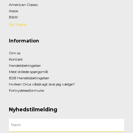
American Classic
Assos
B&W
Se mere
Information
Om os
Kontakt
Handelsbetingelser
Mest stillede spørgsmål
B2B Handelsbetingelser
Hvilken Orca våddragt skal jeg vælge?
Fortrydelsesformular
Nyhedstilmelding