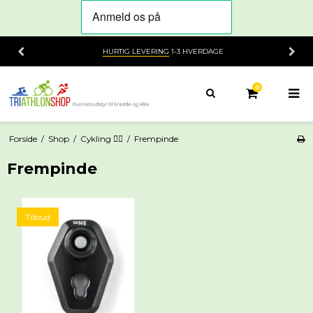
HURTIG LEVERING
1-3 HVERDAGE
0
Forside
/
Shop
/
Cykling 🚴‍♂️
/
Frempinde
Frempinde
Tilbud