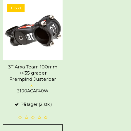
Tilbud
3T Arxa Team 100mm
+/-35 grader
Frempind Justerbar
3T
3100ACAF40W
På lager (2 stk.)