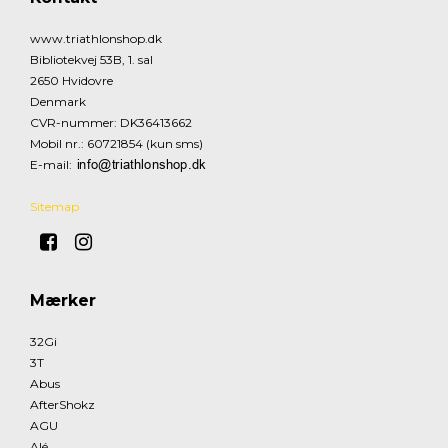
www.triathlonshop.dk
Bibliotekvej 53B, 1. sal
2650 Hvidovre
Denmark
CVR-nummer
:
DK36413662
Mobil nr.
:
60721854 (kun sms)
E-mail
:
Sitemap
Mærker
32Gi
3T
Abus
AfterShokz
AGU
Alé