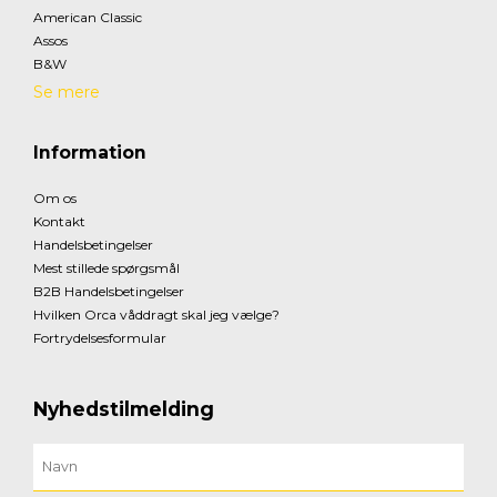
American Classic
Assos
B&W
Se mere
Information
Om os
Kontakt
Handelsbetingelser
Mest stillede spørgsmål
B2B Handelsbetingelser
Hvilken Orca våddragt skal jeg vælge?
Fortrydelsesformular
Nyhedstilmelding