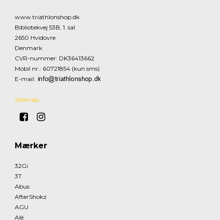
www.triathlonshop.dk
Bibliotekvej 53B, 1. sal
2650 Hvidovre
Denmark
CVR-nummer
:
DK36413662
Mobil nr.
:
60721854 (kun sms)
E-mail
:
Sitemap
Mærker
32Gi
3T
Abus
AfterShokz
AGU
Alé