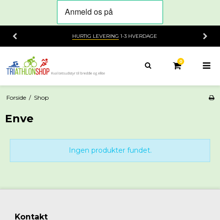
HURTIG LEVERING
1-3 HVERDAGE
0
Forside
/
Shop
Enve
Ingen produkter fundet.
Kontakt