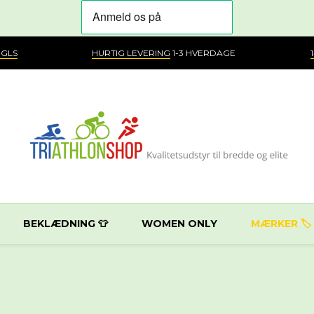
 GLS
HURTIG LEVERING
1-3 HVERDAGE
BEKLÆDNING 👕
WOMEN ONLY
MÆRKER 🏷️