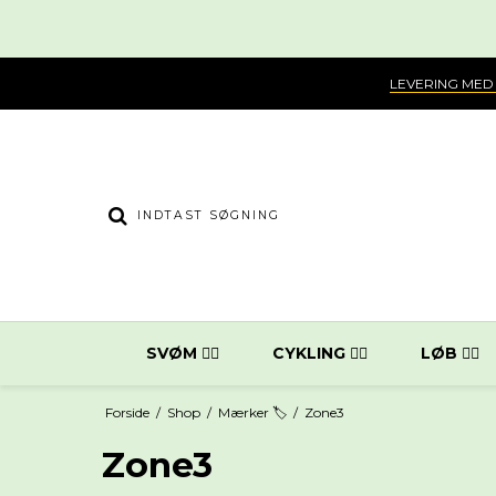
LEVERING MED
SVØM 🏊‍♀️
CYKLING 🚴‍♂️
LØB 🏃‍♂️
Forside
/
Shop
/
Mærker 🏷️
/
Zone3
Zone3