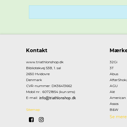
Kontakt
Mærke
www.triathlonshop.dk
32Gi
Bibliotekvej 53B, 1. sal
3T
2650 Hvidovre
Abus
Denmark
AfterShok
CVR-nummer
:
DK36413662
AGU
Mobil nr.
:
60721854 (kun sms)
Alé
E-mail
:
American 
Assos
Sitemap
B&W
Se mere