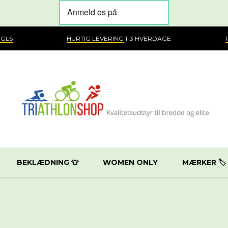
 GLS
HURTIG LEVERING
1-3 HVERDAGE
BEKLÆDNING 👕
WOMEN ONLY
MÆRKER 🏷️