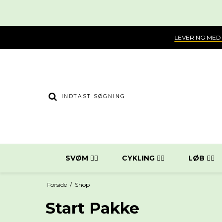
LEVERING MED
SVØM 🏊‍♀️
CYKLING 🚴‍♂️
LØB 🏃‍♂️
Forside
/
Shop
Start Pakke