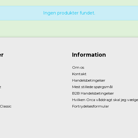
Ingen produkter fundet.
r
Information
Om os
Kontakt
Handelsbetingelser
z
Mest stillede spørgsmål
B2B Handelsbetingelser
Hvilken Orca våddragt skal jeg vælg
Classic
Fortrydelsesformular