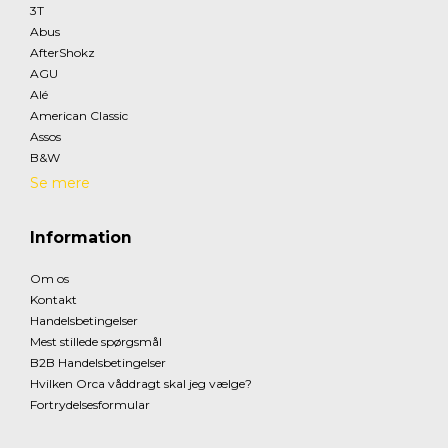
3T
Abus
AfterShokz
AGU
Alé
American Classic
Assos
B&W
Se mere
Information
Om os
Kontakt
Handelsbetingelser
Mest stillede spørgsmål
B2B Handelsbetingelser
Hvilken Orca våddragt skal jeg vælge?
Fortrydelsesformular