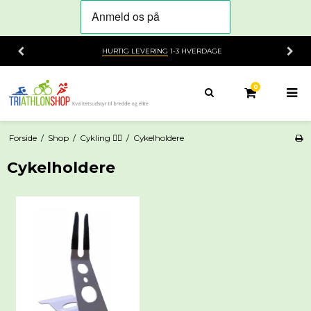
HURTIG LEVERING
1-3 HVERDAGE
0
Forside
/
Shop
/
Cykling 🚴‍♂️
/
Cykelholdere
Cykelholdere