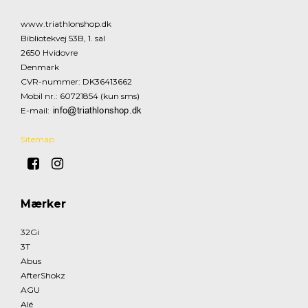
www.triathlonshop.dk
Bibliotekvej 53B, 1. sal
2650 Hvidovre
Denmark
CVR-nummer
:
DK36413662
Mobil nr.
:
60721854 (kun sms)
E-mail
:
Sitemap
Mærker
32Gi
3T
Abus
AfterShokz
AGU
Alé