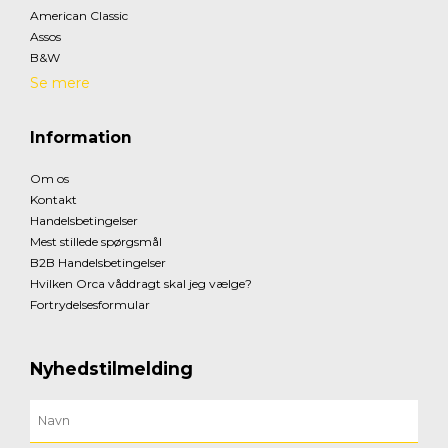
American Classic
Assos
B&W
Se mere
Information
Om os
Kontakt
Handelsbetingelser
Mest stillede spørgsmål
B2B Handelsbetingelser
Hvilken Orca våddragt skal jeg vælge?
Fortrydelsesformular
Nyhedstilmelding