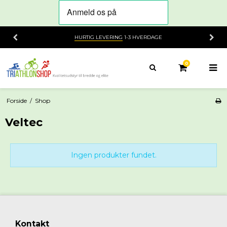
HURTIG LEVERING
1-3 HVERDAGE
0
Forside
/
Shop
Veltec
Ingen produkter fundet.
Kontakt