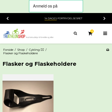
14 DAGES
FORTRYDELSESRET
0
Forside
/
Shop
/
Cykling 🚴‍♂️
/
Flasker og Flaskeholdere
Flasker og Flaskeholdere