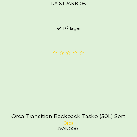
RA18TRANB108
På lager
Orca Transition Backpack Taske (50L) Sort
Orca
JVAN0001