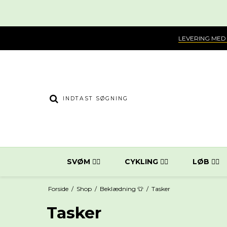
LEVERING MED
SVØM 🏊‍♀️
CYKLING 🚴‍♂️
LØB 🏃‍♂️
Forside
/
Shop
/
Beklædning 👕
/
Tasker
Tasker