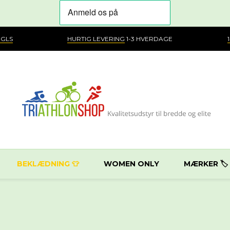
 GLS
HURTIG LEVERING
1-3 HVERDAGE
BEKLÆDNING 👕
WOMEN ONLY
MÆRKER 🏷️