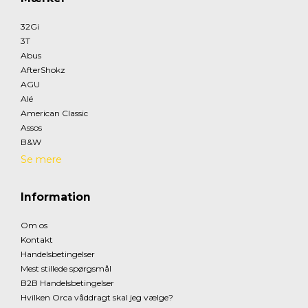
32Gi
3T
Abus
AfterShokz
AGU
Alé
American Classic
Assos
B&W
Se mere
Information
Om os
Kontakt
Handelsbetingelser
Mest stillede spørgsmål
B2B Handelsbetingelser
Hvilken Orca våddragt skal jeg vælge?