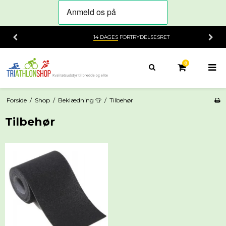
14 DAGES
FORTRYDELSESRET
0
Forside
/
Shop
/
Beklædning 👕
/
Tilbehør
Tilbehør