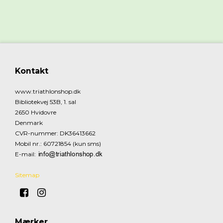
Kontakt
www.triathlonshop.dk
Bibliotekvej 53B, 1. sal
2650 Hvidovre
Denmark
CVR-nummer
:
DK36413662
Mobil nr.
:
60721854 (kun sms)
E-mail
:
Sitemap
Mærker