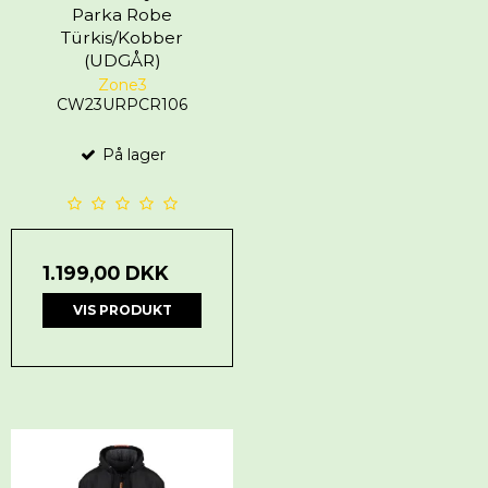
Parka Robe
Türkis/Kobber
(UDGÅR)
Zone3
CW23URPCR106
På lager
1.199,00 DKK
VIS PRODUKT