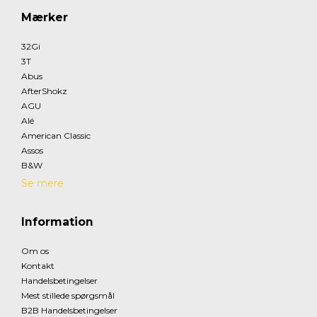
Mærker
32Gi
3T
Abus
AfterShokz
AGU
Alé
American Classic
Assos
B&W
Se mere
Information
Om os
Kontakt
Handelsbetingelser
Mest stillede spørgsmål
B2B Handelsbetingelser