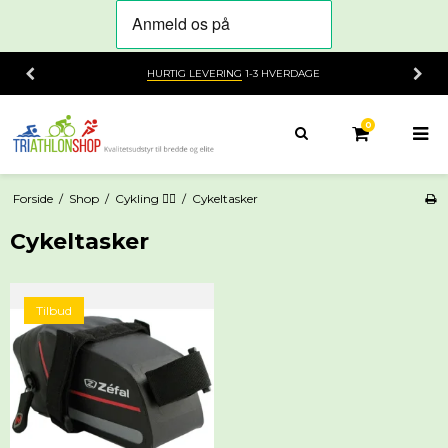
HURTIG LEVERING
1-3 HVERDAGE
0
Forside
/
Shop
/
Cykling 🚴‍♂️
/
Cykeltasker
Cykeltasker
Tilbud