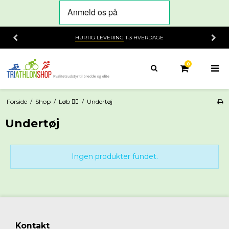
HURTIG LEVERING
1-3 HVERDAGE
0
Forside
/
Shop
/
Løb 🏃‍♂️
/
Undertøj
Undertøj
Ingen produkter fundet.
Kontakt