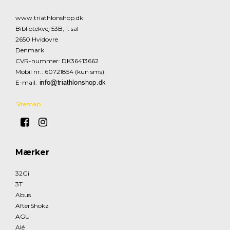
www.triathlonshop.dk
Bibliotekvej 53B, 1. sal
2650 Hvidovre
Denmark
CVR-nummer
:
DK36413662
Mobil nr.
:
60721854 (kun sms)
E-mail
:
Sitemap
Mærker
32Gi
3T
Abus
AfterShokz
AGU
Alé