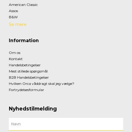
American Classic
Assos
B&W
Se mere
Information
Om os
Kontakt
Handelsbetingelser
Mest stillede spørgsmål
B2B Handelsbetingelser
Hvilken Orca våddragt skal jeg vælge?
Fortrydelsesformular
Nyhedstilmelding