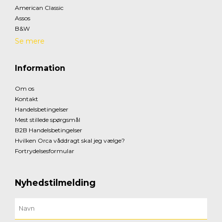
American Classic
Assos
B&W
Se mere
Information
Om os
Kontakt
Handelsbetingelser
Mest stillede spørgsmål
B2B Handelsbetingelser
Hvilken Orca våddragt skal jeg vælge?
Fortrydelsesformular
Nyhedstilmelding