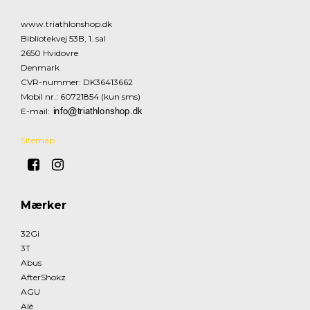
www.triathlonshop.dk
Bibliotekvej 53B, 1. sal
2650 Hvidovre
Denmark
CVR-nummer
:
DK36413662
Mobil nr.
:
60721854 (kun sms)
E-mail
:
Sitemap
Mærker
32Gi
3T
Abus
AfterShokz
AGU
Alé