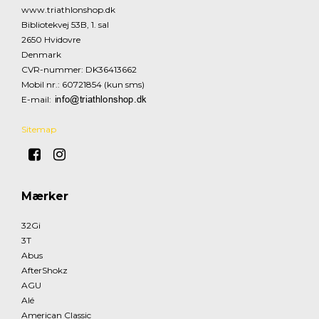
www.triathlonshop.dk
Bibliotekvej 53B, 1. sal
2650 Hvidovre
Denmark
CVR-nummer
:
DK36413662
Mobil nr.
:
60721854 (kun sms)
E-mail
:
Sitemap
Mærker
32Gi
3T
Abus
AfterShokz
AGU
Alé
American Classic