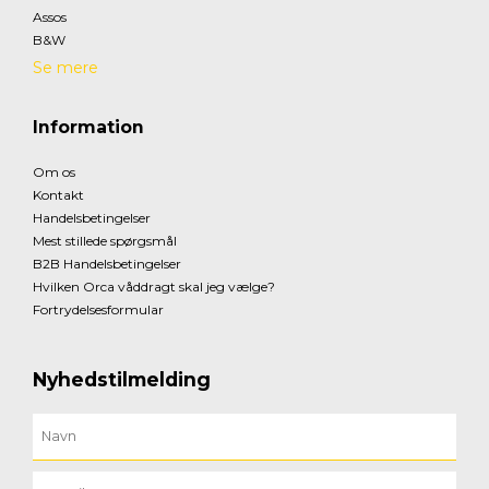
Assos
B&W
Se mere
Information
Om os
Kontakt
Handelsbetingelser
Mest stillede spørgsmål
B2B Handelsbetingelser
Hvilken Orca våddragt skal jeg vælge?
Fortrydelsesformular
Nyhedstilmelding