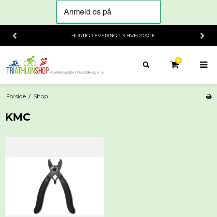
HURTIG LEVERING
1-3 HVERDAGE
0
Forside
/
Shop
KMC