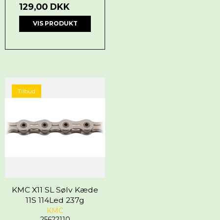
129,00 DKK
VIS PRODUKT
Tilbud
KMC X11 SL Sølv Kæde
11S 114Led 237g
KMC
25622110