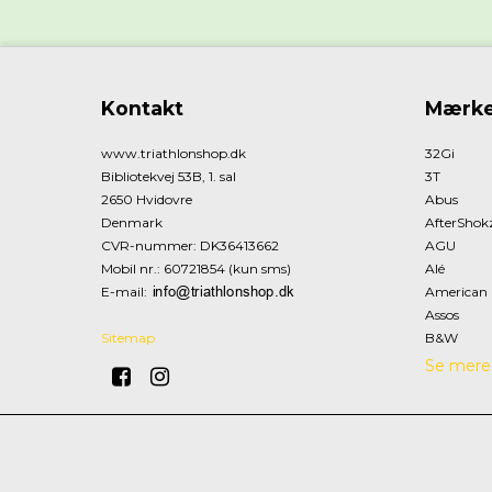
Kontakt
Mærke
www.triathlonshop.dk
32Gi
Bibliotekvej 53B, 1. sal
3T
2650 Hvidovre
Abus
Denmark
AfterShok
CVR-nummer
:
DK36413662
AGU
Mobil nr.
:
60721854 (kun sms)
Alé
E-mail
:
American 
Assos
Sitemap
B&W
Se mere