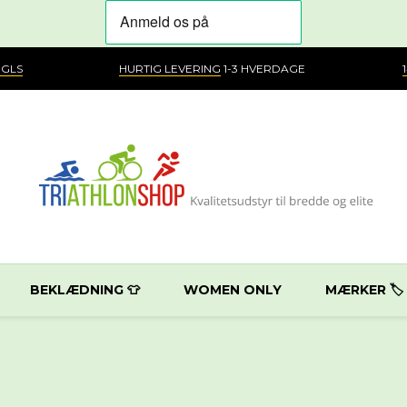
 GLS
HURTIG LEVERING
1-3 HVERDAGE
BEKLÆDNING 👕
WOMEN ONLY
MÆRKER 🏷️