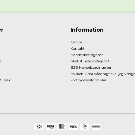
r
Information
Om os
Kontakt
Handelsbetingelser
z
Mest stillede spørgsmål
B2B Handelsbetingelser
Hvilken Orca våddragt skal jeg vælg
Classic
Fortrydelsesformular