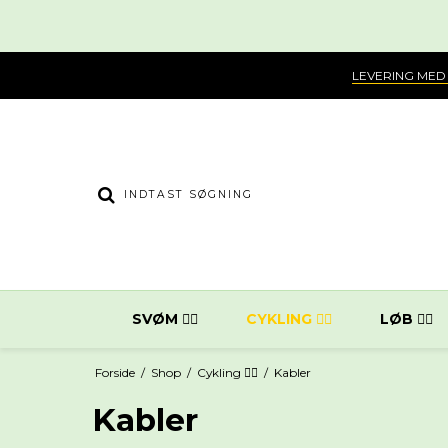
LEVERING MED
SVØM 🏊‍♀️
CYKLING 🚴‍♂️
LØB 🏃‍♂️
Forside
/
Shop
/
Cykling 🚴‍♂️
/
Kabler
Kabler