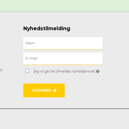
Nyhedstilmelding
e?
Jeg vil gerne tilmeldes nyhedsbrevet
GODKEND