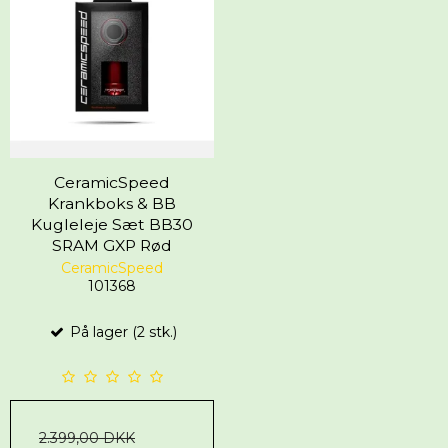
CeramicSpeed
Krankboks & BB
Kugleleje Sæt BB30
SRAM GXP Rød
CeramicSpeed
101368
På lager (2 stk.)
2.399,00 DKK