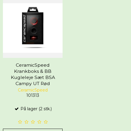
CeramicSpeed
Krankboks & BB
Kugleleje Sæt BSA
Campy UT Rød
CeramicSpeed
101313
På lager (2 stk.)