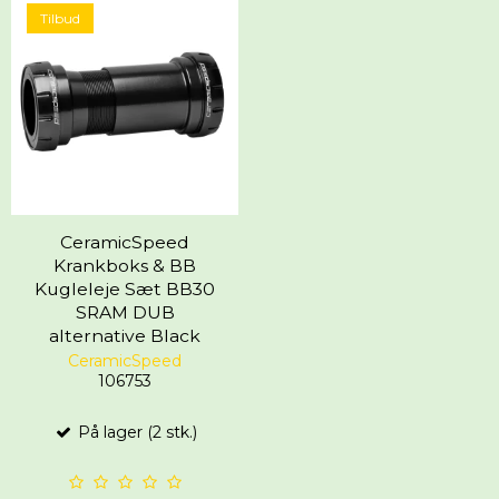
Tilbud
CeramicSpeed
Krankboks & BB
Kugleleje Sæt BB30
SRAM DUB
alternative Black
CeramicSpeed
106753
På lager (2 stk.)