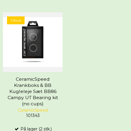
Tilbud
CeramicSpeed
Krankboks & BB
Kugleleje Sæt BB86
Campy UT Bearing kit
(no cups)
CeramicSpeed
101343
På lager (2 stk.)