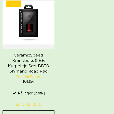
Tilbud
CeramicSpeed
Krankboks & BB
Kugleleje Sæt BB30
Shimano Road Rød
CeramicSpeed
101354
På lager (2 stk.)