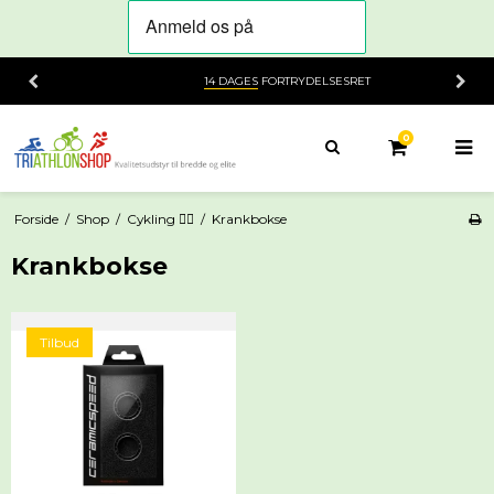
14 DAGES
FORTRYDELSESRET
0
Forside
/
Shop
/
Cykling 🚴‍♂️
/
Krankbokse
Krankbokse
Tilbud