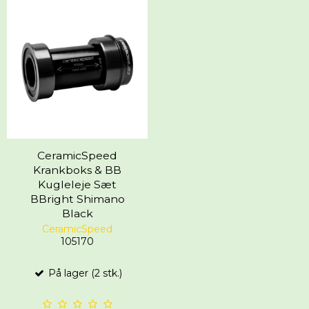
CeramicSpeed
Krankboks & BB
Kugleleje Sæt
BBright Shimano
Black
CeramicSpeed
105170
På lager (2 stk.)