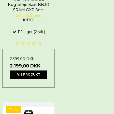
Kugleleje Sæt BB30
SRAM GXP Sort
CeramicSpeed
101366
På lager (2 stk.)
2.399,00 DKK
2.199,00 DKK
VIS PRODUKT
Tilbud