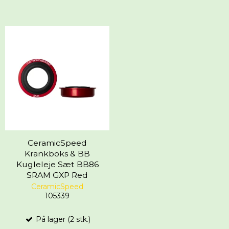
CeramicSpeed
Krankboks & BB
Kugleleje Sæt BB86
SRAM GXP Red
CeramicSpeed
105339
På lager (2 stk.)