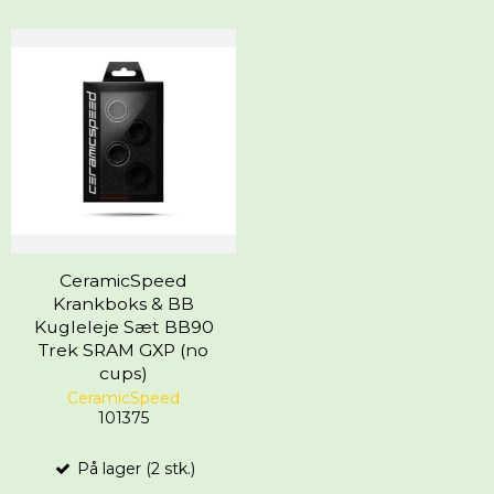
CeramicSpeed
Krankboks & BB
Kugleleje Sæt BB90
Trek SRAM GXP (no
cups)
CeramicSpeed
101375
På lager (2 stk.)