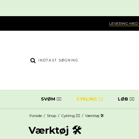
LEVERING MED
SVØM 🏊‍♀️
CYKLING 🚴‍♂️
LØB 🏃‍♂️
Forside
/
Shop
/
Cykling 🚴‍♂️
/
Værktøj 🛠️
Værktøj 🛠️