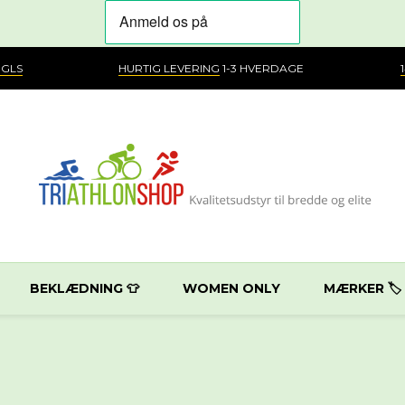
 GLS
HURTIG LEVERING
1-3 HVERDAGE
BEKLÆDNING 👕
WOMEN ONLY
MÆRKER 🏷️