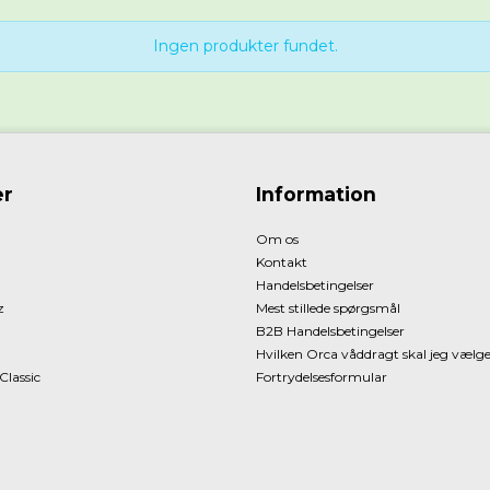
Ingen produkter fundet.
r
Information
Om os
Kontakt
Handelsbetingelser
z
Mest stillede spørgsmål
B2B Handelsbetingelser
Hvilken Orca våddragt skal jeg vælg
Classic
Fortrydelsesformular