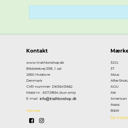
Kontakt
Mærke
www.triathlonshop.dk
32Gi
Bibliotekvej 53B, 1. sal
3T
2650 Hvidovre
Abus
Denmark
AfterShok
CVR-nummer
:
DK36413662
AGU
Mobil nr.
:
60721854 (kun sms)
Alé
E-mail
:
American 
Assos
Sitemap
B&W
Se mere