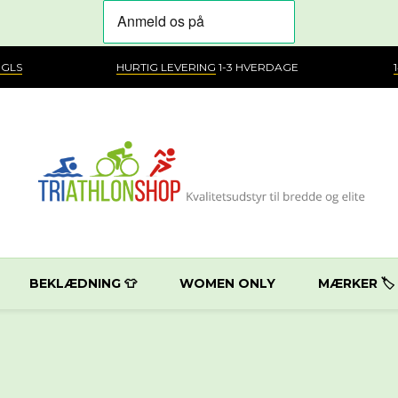
 GLS
HURTIG LEVERING
1-3 HVERDAGE
BEKLÆDNING 👕
WOMEN ONLY
MÆRKER 🏷️