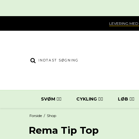
LEVERING MED
SVØM 🏊‍♀️
CYKLING 🚴‍♂️
LØB 🏃‍♂️
Forside
/
Shop
Rema Tip Top