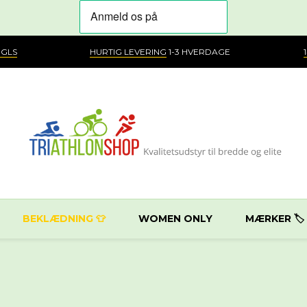
 GLS
HURTIG LEVERING
1-3 HVERDAGE
BEKLÆDNING 👕
WOMEN ONLY
MÆRKER 🏷️