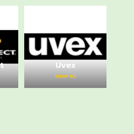
t
Uvex
SHOP NU