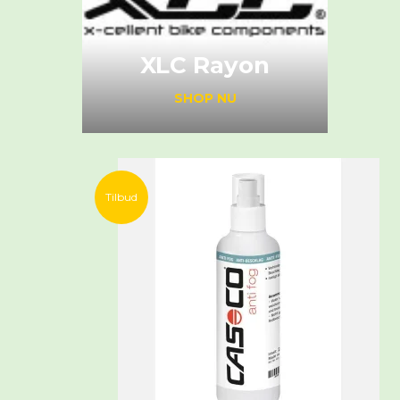
XLC Rayon
SHOP NU
Tilbud