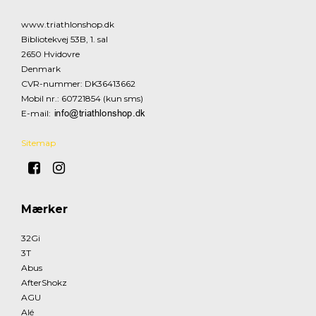
www.triathlonshop.dk
Bibliotekvej 53B, 1. sal
2650 Hvidovre
Denmark
CVR-nummer
:
DK36413662
Mobil nr.
:
60721854 (kun sms)
E-mail
:
Sitemap
Mærker
32Gi
3T
Abus
AfterShokz
AGU
Alé