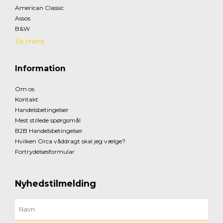
American Classic
Assos
B&W
Se mere
Information
Om os
Kontakt
Handelsbetingelser
Mest stillede spørgsmål
B2B Handelsbetingelser
Hvilken Orca våddragt skal jeg vælge?
Fortrydelsesformular
Nyhedstilmelding