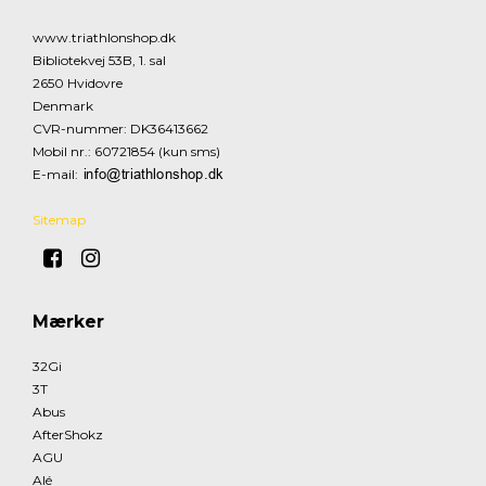
www.triathlonshop.dk
Bibliotekvej 53B, 1. sal
2650 Hvidovre
Denmark
CVR-nummer
:
DK36413662
Mobil nr.
:
60721854 (kun sms)
E-mail
:
Sitemap
Mærker
32Gi
3T
Abus
AfterShokz
AGU
Alé