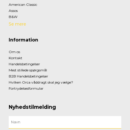
American Classic
Assos
B&W
Se mere
Information
Om os
Kontakt
Handelsbetingelser
Mest stillede spørgsmål
B2B Handelsbetingelser
Hvilken Orca våddragt skal jeg vælge?
Fortrydelsesformular
Nyhedstilmelding