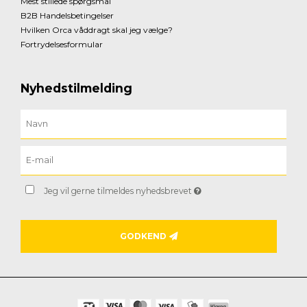
Mest stillede spørgsmål
B2B Handelsbetingelser
Hvilken Orca våddragt skal jeg vælge?
Fortrydelsesformular
Nyhedstilmelding
Jeg vil gerne tilmeldes nyhedsbrevet
GODKEND