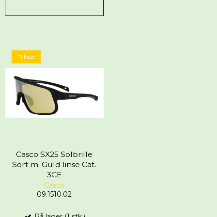
Tilbud
Casco SX25 Solbrille
Sort m. Guld linse Cat.
3CE
Casco
09.1510.02
På lager (1 stk.)