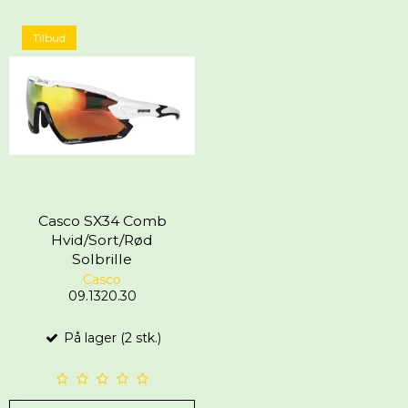
Tilbud
Casco SX34 Comb
Hvid/Sort/Rød
Solbrille
Casco
09.1320.30
På lager (2 stk.)