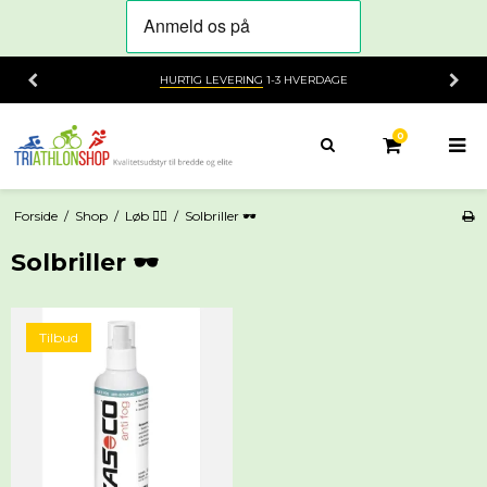
HURTIG LEVERING
1-3 HVERDAGE
0
Forside
/
Shop
/
Løb 🏃‍♂️
/
Solbriller 🕶️
Solbriller 🕶️
Tilbud