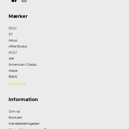
Mærker
32Gi
3T
Abus
AfterShokz
AGU
Alé
American Classic
Assos
B&W
Se mere
Information
Om os
Kontakt
Handelsbetingelser