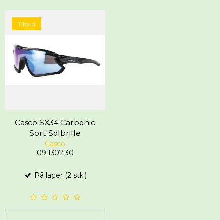
Tilbud
Casco SX34 Carbonic
Sort Solbrille
Casco
09.1302.30
På lager (2 stk.)