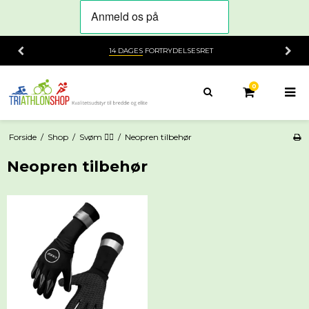
14 DAGES
FORTRYDELSESRET
0
Forside
/
Shop
/
Svøm 🏊‍♀️
/
Neopren tilbehør
Neopren tilbehør