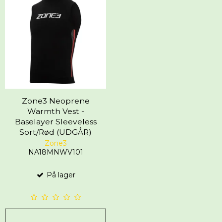
Zone3 Neoprene
Warmth Vest -
Baselayer Sleeveless
Sort/Rød (UDGÅR)
Zone3
NA18MNWV101
På lager