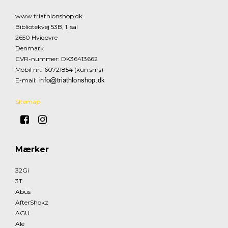
www.triathlonshop.dk
Bibliotekvej 53B, 1. sal
2650 Hvidovre
Denmark
CVR-nummer
:
DK36413662
Mobil nr.
:
60721854 (kun sms)
E-mail
:
Sitemap
Mærker
32Gi
3T
Abus
AfterShokz
AGU
Alé