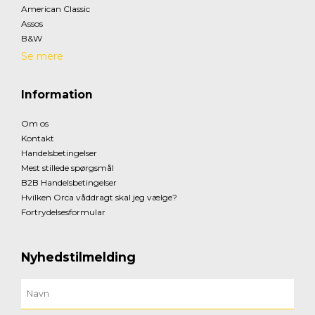
American Classic
Assos
B&W
Se mere
Information
Om os
Kontakt
Handelsbetingelser
Mest stillede spørgsmål
B2B Handelsbetingelser
Hvilken Orca våddragt skal jeg vælge?
Fortrydelsesformular
Nyhedstilmelding