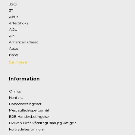
32Gi
3T
Abus
AfterShokz
AGU
Alé
American Classic
Assos
B&W
Se mere
Information
Om os
Kontakt
Handelsbetingelser
Mest stillede spørgsmål
B2B Handelsbetingelser
Hvilken Orca våddragt skal jeg vælge?
Fortrydelsesformular