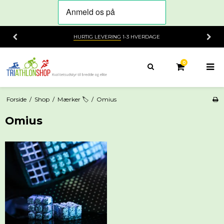
VERING
1-3 HVERDAGE
14 DAGES
FORT
0
Forside
/
Shop
/
Mærker 🏷️
/
Omius
Omius