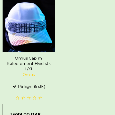
Omius Cap m.
Køleelement Hvid str.
L/XL
Omius
På lager (5 stk.)
1.699,00 DKK