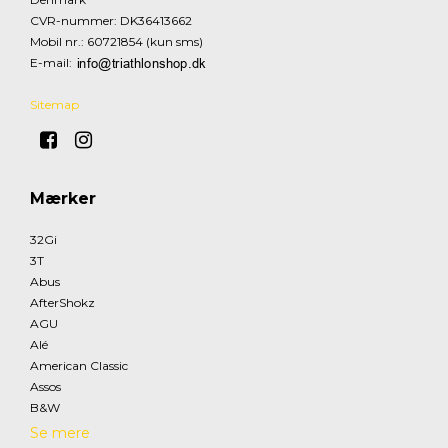
CVR-nummer
:
DK36413662
Mobil nr.
:
60721854 (kun sms)
E-mail
:
Sitemap
Mærker
32Gi
3T
Abus
AfterShokz
AGU
Alé
American Classic
Assos
B&W
Se mere