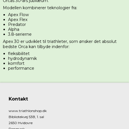
Orcas 30-års jubilæum.
Modellen kombinerer teknologier fra:
Apex Flow
Apex Flex
Predator
Alpha
3.8-serierne
Apex 30 er udviklet til triathleter, som ønsker det absolut
bedste Orca kan tilbyde indenfor:
fleksibilitet
hydrodynamik
komfort
performance
Kontakt
www.triathlonshop.dk
Bibliotekvej 53B, 1. sal
2650 Hvidovre
Denmark