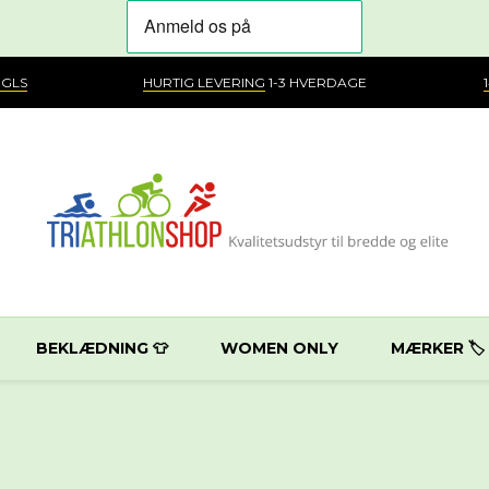
 GLS
HURTIG LEVERING
1-3 HVERDAGE
BEKLÆDNING 👕
WOMEN ONLY
MÆRKER 🏷️