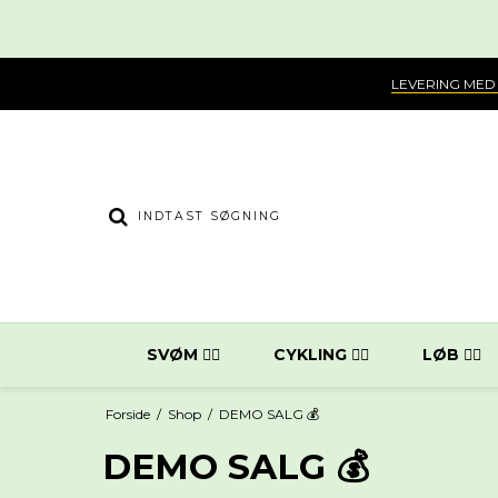
LEVERING MED
SVØM 🏊‍♀️
CYKLING 🚴‍♂️
LØB 🏃‍♂️
Forside
/
Shop
/
DEMO SALG 💰
DEMO SALG 💰