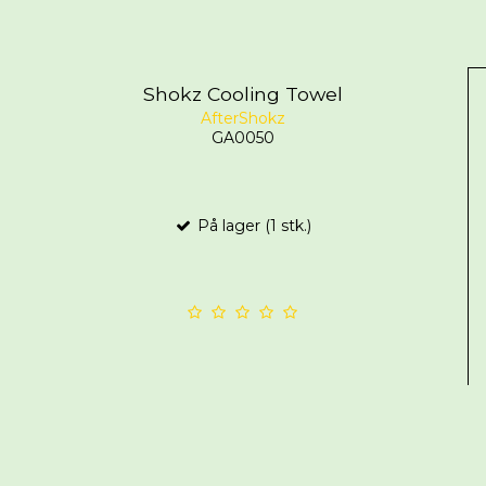
Shokz Cooling Towel
AfterShokz
GA0050
På lager (1 stk.)