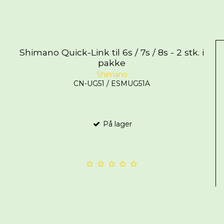
Shimano Quick-Link til 6s / 7s / 8s - 2 stk. i
pakke
Shimano
CN-UG51 / ESMUG51A
På lager