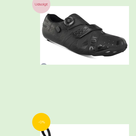
Udsolgt
-0%