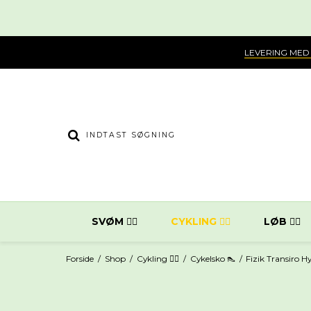
LEVERING MED
SVØM 🏊‍♀️
CYKLING 🚴‍♂️
LØB 🏃‍♂️
Forside
/
Shop
/
Cykling 🚴‍♂️
/
Cykelsko 👠
/
Fizik Transiro H