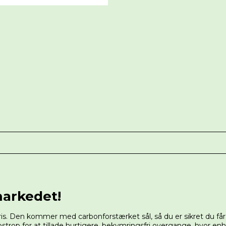
 markedet!
g pris. Den kommer med carbonforstærket sål, så du er sikret du f
strop for at tillade hurtigere, bekymringsfri overgange, hvor en