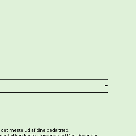
år det meste ud af dine pedaltræd.
hver fejl kan koste afgørende tid.Derudover har