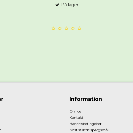
På lager
r
Information
Om os
Kontakt
Handelsbetingelser
z
Mest stillede spørgsmål