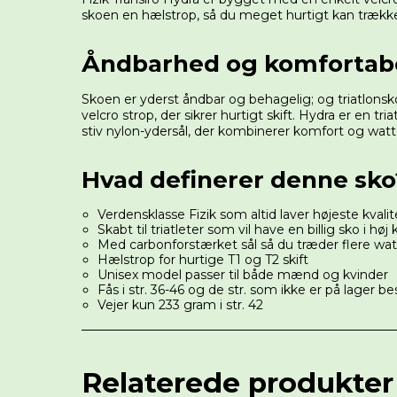
skoen en hælstrop, så du meget hurtigt kan træk
Åndbarhed og komfortab
Skoen er yderst åndbar og behagelig; og triatlonsk
velcro strop, der sikrer hurtigt skift. Hydra er en 
stiv nylon-ydersål, der kombinerer komfort og watt 
Hvad definerer denne sko
Verdensklasse Fizik som altid laver højeste kvalit
Skabt til triatleter som vil have en billig sko i høj 
Med carbonforstærket sål så du træder flere watt
Hælstrop for hurtige T1 og T2 skift
Unisex model passer til både mænd og kvinder
Fås i str. 36-46 og de str. som ikke er på lager be
Vejer kun 233 gram i str. 42
Relaterede produkter