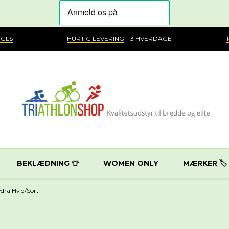
 GLS
HURTIG LEVERING
1-3 HVERDAGE
BEKLÆDNING 👕
WOMEN ONLY
MÆRKER 🏷️
ydra Hvid/Sort