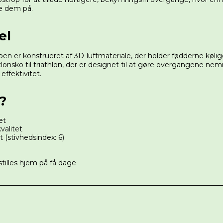
ke dem på.
el
oen er konstrueret af 3D-luftmateriale, der holder fødderne køli
triatlonsko til triathlon, der er designet til at gøre overgangen
effektivitet.
?
et
kvalitet
 (stivhedsindex: 6)
stilles hjem på få dage