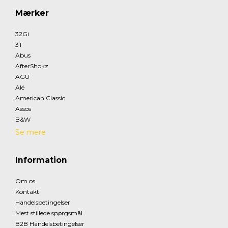
Mærker
32Gi
3T
Abus
AfterShokz
AGU
Alé
American Classic
Assos
B&W
Se mere
Information
Om os
Kontakt
Handelsbetingelser
Mest stillede spørgsmål
B2B Handelsbetingelser