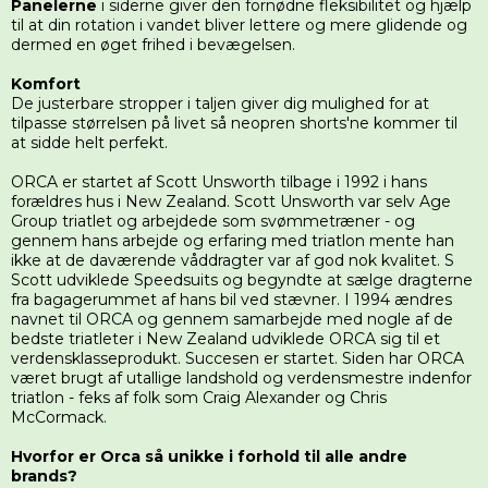
Panelerne
i siderne giver den fornødne fleksibilitet og hjælp
til at din rotation i vandet bliver lettere og mere glidende og
dermed en øget frihed i bevægelsen.
Komfort
De justerbare stropper i taljen giver dig mulighed for at
tilpasse størrelsen på livet så neopren shorts'ne kommer til
at sidde helt perfekt.
ORCA er startet af Scott Unsworth tilbage i 1992 i hans
forældres hus i New Zealand. Scott Unsworth var selv Age
Group triatlet og arbejdede som svømmetræner - og
gennem hans arbejde og erfaring med triatlon mente han
ikke at de daværende våddragter var af god nok kvalitet. S
Scott udviklede Speedsuits og begyndte at sælge dragterne
fra bagagerummet af hans bil ved stævner. I 1994 ændres
navnet til ORCA og gennem samarbejde med nogle af de
bedste triatleter i New Zealand udviklede ORCA sig til et
verdensklasseprodukt. Succesen er startet. Siden har ORCA
været brugt af utallige landshold og verdensmestre indenfor
triatlon - feks af folk som Craig Alexander og Chris
McCormack.
Hvorfor er Orca så unikke i forhold til alle andre
brands?