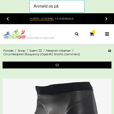
14 DAGES
FORTRYDELSESRET
0
Forside
/
Shop
/
Svøm 🏊‍♀️
/
Neopren tilbehør
/
Orca Neopren Buoyancy (Opdrift) Shorts (Jammers)