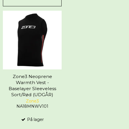
Zone3 Neoprene
Warmth Vest -
Baselayer Sleeveless
Sort/Rød (UDGÅR)
Zone3
NA18MNWV101
På lager