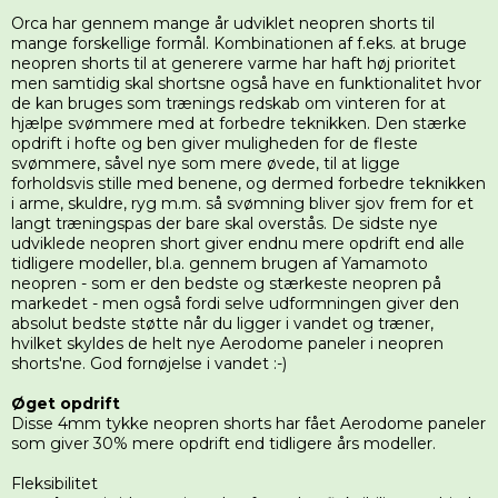
Orca har gennem mange år udviklet neopren shorts til
mange forskellige formål. Kombinationen af f.eks. at bruge
neopren shorts til at generere varme har haft høj prioritet
men samtidig skal shortsne også have en funktionalitet hvor
de kan bruges som trænings redskab om vinteren for at
hjælpe svømmere med at forbedre teknikken. Den stærke
opdrift i hofte og ben giver muligheden for de fleste
svømmere, såvel nye som mere øvede, til at ligge
forholdsvis stille med benene, og dermed forbedre teknikken
i arme, skuldre, ryg m.m. så svømning bliver sjov frem for et
langt træningspas der bare skal overstås. De sidste nye
udviklede neopren short giver endnu mere opdrift end alle
tidligere modeller, bl.a. gennem brugen af Yamamoto
neopren - som er den bedste og stærkeste neopren på
markedet - men også fordi selve udformningen giver den
absolut bedste støtte når du ligger i vandet og træner,
hvilket skyldes de helt nye Aerodome paneler i neopren
shorts'ne. God fornøjelse i vandet :-)
Øget opdrift
Disse 4mm tykke neopren shorts har fået Aerodome paneler
som giver 30% mere opdrift end tidligere års modeller.
Fleksibilitet