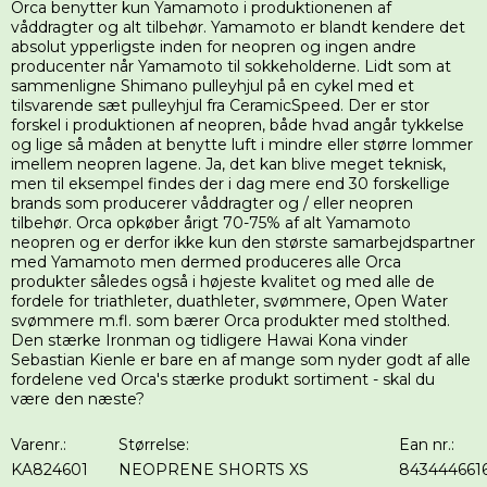
Orca benytter kun Yamamoto i produktionenen af
våddragter og alt tilbehør. Yamamoto er blandt kendere det
absolut ypperligste inden for neopren og ingen andre
producenter når Yamamoto til sokkeholderne. Lidt som at
sammenligne Shimano pulleyhjul på en cykel med et
tilsvarende sæt pulleyhjul fra CeramicSpeed. Der er stor
forskel i produktionen af neopren, både hvad angår tykkelse
og lige så måden at benytte luft i mindre eller større lommer
imellem neopren lagene. Ja, det kan blive meget teknisk,
men til eksempel findes der i dag mere end 30 forskellige
brands som producerer våddragter og / eller neopren
tilbehør. Orca opkøber årigt 70-75% af alt Yamamoto
neopren og er derfor ikke kun den største samarbejdspartner
med Yamamoto men dermed produceres alle Orca
produkter således også i højeste kvalitet og med alle de
fordele for triathleter, duathleter, svømmere, Open Water
svømmere m.fl. som bærer Orca produkter med stolthed.
Den stærke Ironman og tidligere Hawai Kona vinder
Sebastian Kienle er bare en af mange som nyder godt af alle
fordelene ved Orca's stærke produkt sortiment - skal du
være den næste?
Varenr.:
Størrelse:
Ean nr.:
KA824601
NEOPRENE SHORTS XS
843444661